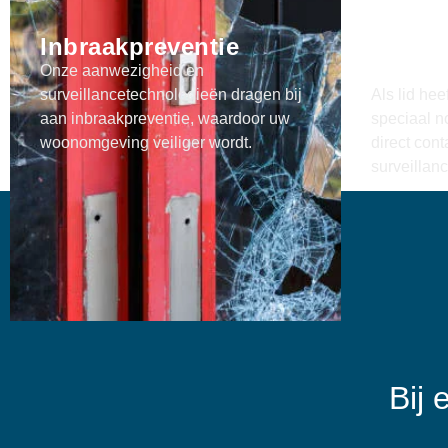
Nood
Inbraakpreventie
Survei
Voor 
Onze aanwezigheid en
surveillancetechnologieën dragen bij
Als lid hee
aan inbraakpreventie, waardoor uw
speciaal 
woonomgeving veiliger wordt.
direct con
surveillan
Bij 