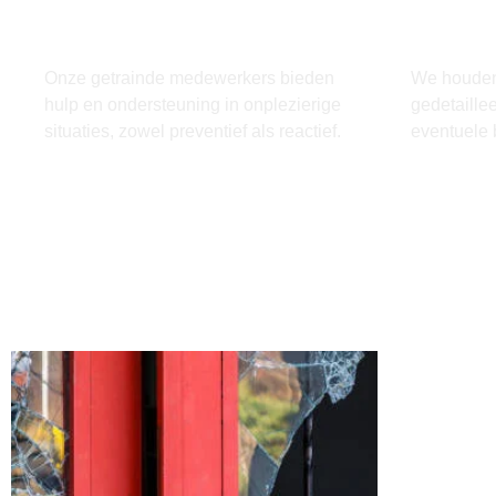
Assistentie bij
Rappor
Onprettige Situaties
Bijzo
Onze getrainde medewerkers bieden
We houden
hulp en ondersteuning in onplezierige
gedetaille
situaties, zowel preventief als reactief.
eventuele 