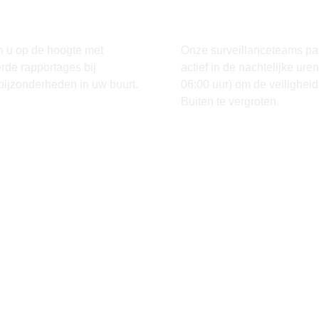
tages Bij
Surveillance Aut
nderheden
de Wijk
 u op de hoogte met
Onze surveillanceteams pat
erde rapportages bij
actief in de nachtelijke ure
bijzonderheden in uw buurt.
06:00 uur) om de veiligheid
Buiten te vergroten.