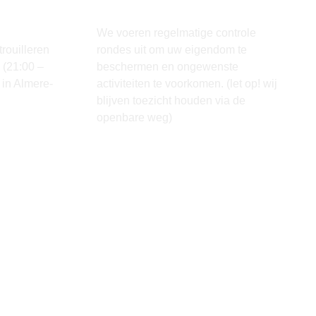
o in
Terrein
We voeren regelmatige controle
rouilleren
rondes uit om uw eigendom te
n (21:00 –
beschermen en ongewenste
 in Almere-
activiteiten te voorkomen. (let op! wij
blijven toezicht houden via de
openbare weg)