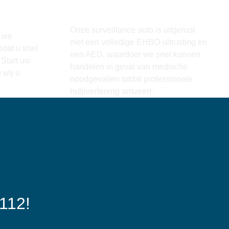
EHBO + AED
in de
Aanwezig
st)
Onze surveillance auto is uitgerust
n we
met een volledige EHBO-uitrusting en
odat u snel
een AED, waardoor we snel kunnen
 Start uw
handelen in geval van medische
 wij u
noodgevallen totdat professionele
hulpverlening arriveert.
 112!